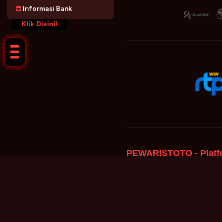
Informasi Bank
Klik Disini!
PEWARISTOTO - Platfo
Selamat datang kembali di platfo
perangkat. Ini adalah satu-satun
JADWAL BOLA LIVE
Tampilan Modern dengan 
PEWARISTOTO mengedepankan kenya
pengguna dapat menemukan informas
Akses Informasi Pasaran