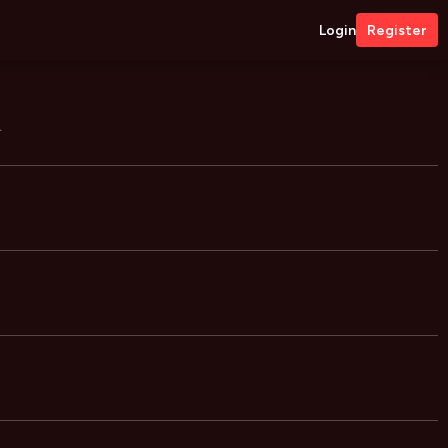
Login
Register
.