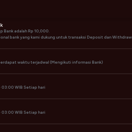
nk
ap Bank adalah Rp 10,000.
sional bank yang kami dukung untuk transaksi Deposit dan Withdraw
erdapat waktu terjadwal (Mengikuti informasi Bank)
 03:00 WIB Setiap hari
 03:00 WIB Setiap hari