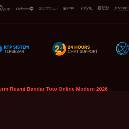
rm Resmi Bandar Toto Online Modern 2026
rm resmi
PEWARISTOTO
hadir sebagai platform permainan online modern deng
ya halaman login untuk mengakses situs pewaris toto yang sah dan terpercaya.
Navigasi Praktis
manan pengguna melalui desain modern, navigasi sederhana, dan performa s
i secara lebih cepat dan efisien. Selain itu, platform tetap optimal digunak
Belum ada jadwal terdekat.
 Online Populer