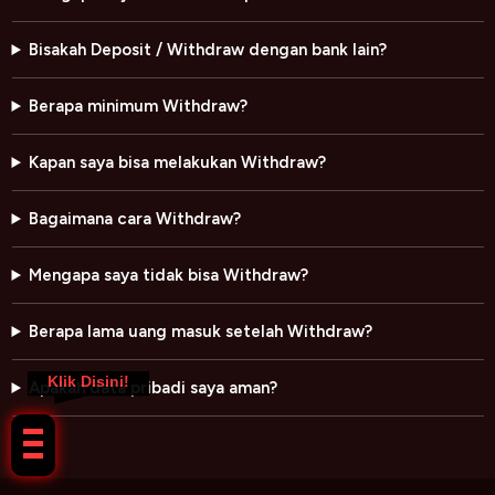
Bisakah Deposit / Withdraw dengan bank lain?
Berapa minimum Withdraw?
Kapan saya bisa melakukan Withdraw?
Bagaimana cara Withdraw?
Mengapa saya tidak bisa Withdraw?
Berapa lama uang masuk setelah Withdraw?
Klik Disini!
Apakah data pribadi saya aman?