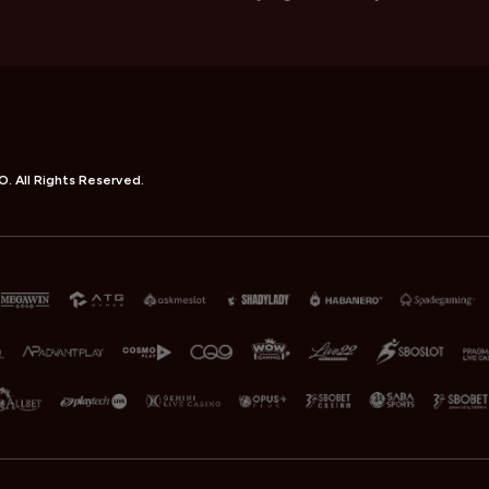
 All Rights Reserved.