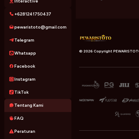
Interactive
+6281241750437
pewaristoto@gmail.com
Telegram
© 2026 Copyright PEWARISTOTO.
Whatsapp
Facebook
Instagram
TikTok
Tentang Kami
FAQ
Peraturan